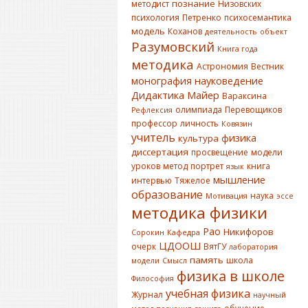
познание
методист
Низовских
психология
Петренко
психосемантика
модель
Коханов
деятельность
объект
Разумовский
Книга года
методика
Астрономия
Вестник
монография
науковедение
Дидактика
Майер
Вараксина
олимпиада
Перевощиков
Рефлексия
профессор
личность
Ковязин
учитель
физика
культура
диссертация
просвещение
модели
уроков
метод
портрет
книга
язык
мышление
интервью
Тяжелое
образование
наука
Мотивация
эссе
методика физики
Рао
Никифоров
Сорокин
Кафедра
ЦДООШ
очерк
ВятГУ
лаборатория
память
школа
модели
Смысл
физика в школе
Философия
учебная физика
Журнал
научный