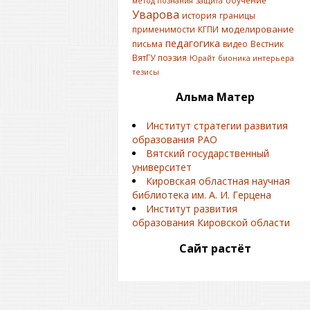
обучение
метод познания
защита
Уварова
история
границы
моделирование
применимости
КГПИ
педагогика
письма
видео
Вестник
ВятГУ
поэзия
Юрайт
бионика интерьера
тезисы
Альма Матер
Институт стратегии развития
образования РАО
Вятский государственный
университет
Кировская областная научная
библиотека им. А. И. Герцена
Институт развития
образования Кировской области
Сайт растёт