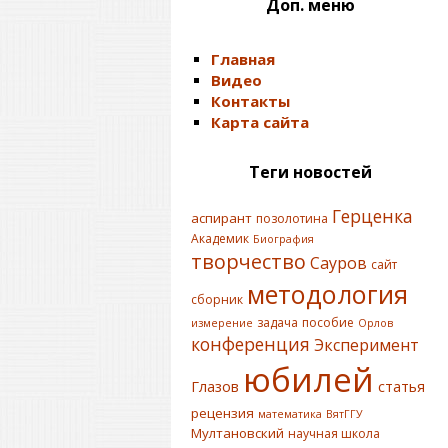
Доп. меню
Главная
Видео
Контакты
Карта сайта
Теги новостей
Герценка
аспирант
позолотина
Академик
Биография
творчество
Сауров
сайт
методология
сборник
задача
пособие
измерение
Орлов
конференция
Эксперимент
юбилей
Глазов
статья
рецензия
математика
ВятГГУ
Мултановский
научная школа