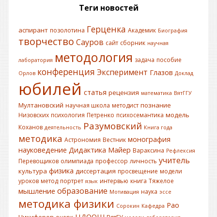
Теги новостей
Герценка
аспирант
позолотина
Академик
Биография
творчество
Сауров
сайт
сборник
научная
методология
задача
пособие
лаборатория
конференция
Эксперимент
Глазов
Орлов
Доклад
юбилей
статья
рецензия
математика
ВятГГУ
Мултановский
познание
научная школа
методист
модель
Низовских
психология
Петренко
психосемантика
Разумовский
Коханов
деятельность
Книга года
методика
монография
Астрономия
Вестник
науковедение
Дидактика
Майер
Вараксина
Рефлексия
учитель
Перевощиков
олимпиада
профессор
личность
физика
культура
диссертация
просвещение
модели
уроков
метод
портрет
интервью
книга
Тяжелое
язык
образование
мышление
наука
Мотивация
эссе
методика физики
Рао
Сорокин
Кафедра
ЦДООШ