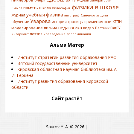
Никифоров
очерк
ВятГУ
модели
лаборатория
физика в школе
память
школа
Смысл
Философия
учебная физика
Журнал
автограф
Синенко
защита
Уварова
обучение
история
границы применимости
КГПИ
педагогика
моделирование
письма
видео
Вестник ВятГУ
поэзия
инвариант
краеведение
воспоминания
Альма Матер
Институт стратегии развития образования РАО
Вятский государственный университет
Кировская областная научная библиотека им. А.
И. Герцена
Институт развития образования Кировской
области
Сайт растёт
Saurov Y. A. © 2026
|