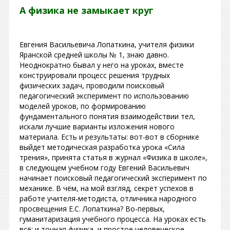
А физика не замыкает круг
Евгения Васильевича Лопаткина, учителя физики
Яранской средней школы № 1, знаю давно.
Неоднократно бывал у него на уроках, вместе
конструировали процесс решения трудных
физических задач, проводили поисковый
педагогический эксперимент по использованию
моделей уроков, по формированию
фундаментального понятия взаимодействии тел,
искали лучшие варианты изложения нового
материала. Есть и результаты: вот-вот в сборнике
выйдет методическая разработка урока «Сила
трения», принята статья в журнал «Физика в школе»,
в следующем учебном году Евгений Васильевич
начинает поисковый педагогический эксперимент по
механике. В чём, на мой взгляд, секрет успехов в
работе учителя-методиста, отличника народного
просвещения Е.С. Лопаткина? Во-первых,
гуманитаризация учебного процесса. На уроках есть
всё: и точная физика, и простое человеческое