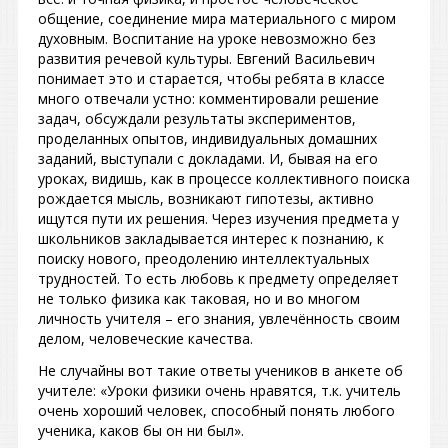
общение, соединение мира материального с миром
духовным. Воспитание на уроке невозможно без
развития речевой культуры. Евгений Васильевич
понимает это и старается, чтобы ребята в классе
много отвечали устно: комментировали решение
задач, обсуждали результаты экспериментов,
проделанных опытов, индивидуальных домашних
заданий, выступали с докладами. И, бывая на его
уроках, видишь, как в процессе коллективного поиска
рождается мысль, возникают гипотезы, активно
ищутся пути их решения. Через изучения предмета у
школьников закладывается интерес к познанию, к
поиску нового, преодолению интеллектуальных
трудностей. То есть любовь к предмету определяет
не только физика как таковая, но и во многом
личность учителя – его знания, увлечённость своим
делом, человеческие качества.
Не случайны вот такие ответы учеников в анкете об
учителе: «Уроки физики очень нравятся, т.к. учитель
очень хороший человек, способный понять любого
ученика, каков бы он ни был».