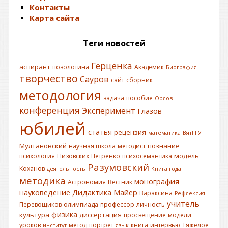
Контакты
Карта сайта
Теги новостей
Герценка
аспирант
позолотина
Академик
Биография
творчество
Сауров
сайт
сборник
методология
задача
пособие
Орлов
конференция
Эксперимент
Глазов
юбилей
статья
рецензия
математика
ВятГГУ
Мултановский
познание
научная школа
методист
модель
психология
Низовских
Петренко
психосемантика
Разумовский
Коханов
деятельность
Книга года
методика
монография
Астрономия
Вестник
науковедение
Дидактика
Майер
Вараксина
Рефлексия
учитель
Перевощиков
олимпиада
профессор
личность
физика
культура
диссертация
просвещение
модели
уроков
метод
портрет
книга
интервью
Тяжелое
институт
язык