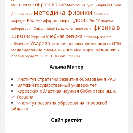
образование
мышление
наука
Мотивация
гуманитарный
методика физики
Диплом
эссе
Сорокин
Рао
ЦДООШ
Никифоров
очерк
ВятГУ
Кафедра
модели
физика в
память
школа
лаборатория
Смысл
Философия
школе
учебная физика
Журнал
автограф
защита
Уварова
обучение
история
границы применимости
КГПИ
педагогика
моделирование
письма
видео
Вестник ВятГУ
поэзия
заряд
УЧЕБНОЕ ПОСОБИЕ
тезисы
Альма Матер
Институт стратегии развития образования РАО
Вятский государственный университет
Кировская областная научная библиотека им. А.
И. Герцена
Институт развития образования Кировской
области
Сайт растёт