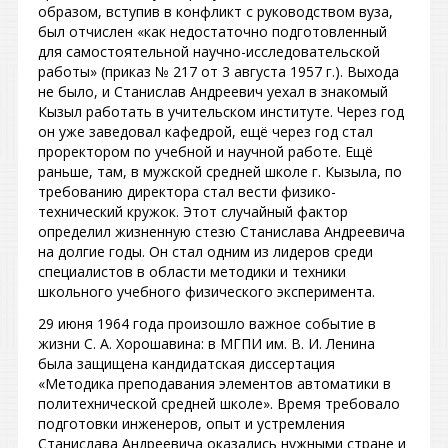
образом, вступив в конфликт с руководством вуза,
был отчислен «как недостаточно подготовленный
для самостоятельной научно-исследовательской
работы» (приказ № 217 от 3 августа 1957 г.). Выхода
не было, и Станислав Андреевич уехал в знакомый
Кызыл работать в учительском институте. Через год
он уже заведовал кафедрой, ещё через год стал
проректором по учебной и научной работе. Ещё
раньше, там, в мужской средней школе г. Кызыла, по
требованию директора стал вести физико-
технический кружок. Этот случайный фактор
определил жизненную стезю Станислава Андреевича
на долгие годы. Он стал одним из лидеров среди
специалистов в области методики и техники
школьного учебного физического эксперимента.
29 июня 1964 года произошло важное событие в
жизни С. А. Хорошавина: в МГПИ им. В. И. Ленина
была защищена кандидатская диссертация
«Методика преподавания элементов автоматики в
политехнической средней школе». Время требовало
подготовки инженеров, опыт и устремления
Станислава Андреевича оказались нужными стране и