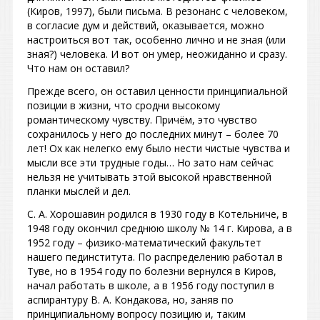
(Киров, 1997), были письма. В резонанс с человеком,
в согласие дум и действий, оказывается, можно
настроиться вот так, особенно лично и не зная (или
зная?) человека. И вот он умер, неожиданно и сразу.
Что нам он оставил?
Прежде всего, он оставил ценности принципиальной
позиции в жизни, что сродни высокому
романтическому чувству. Причём, это чувство
сохранилось у него до последних минут – более 70
лет! Ох как нелегко ему было нести чистые чувства и
мысли все эти трудные годы… Но зато нам сейчас
нельзя не учитывать этой высокой нравственной
планки мыслей и дел.
С. А. Хорошавин родился в 1930 году в Котельниче, в
1948 году окончил среднюю школу № 14 г. Кирова, а в
1952 году – физико-математический факультет
нашего пединститута. По распределению работал в
Туве, но в 1954 году по болезни вернулся в Киров,
начал работать в школе, а в 1956 году поступил в
аспирантуру В. А. Кондакова, но, заняв по
принципиальному вопросу позицию и, таким