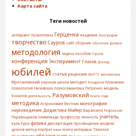
Карта сайта
Теги новостей
Герценка
аспирант
позолотина
Академик
Биография
творчество
Сауров
сайт
сборник
обучение физике
методология
задача
пособие
Орлов
конференция
Эксперимент
Глазов
Доклад
юбилей
статья
рецензия
ВятГГУ
математика
Мултановский
познание
научная школа
методист
Кондаков
модель
психология
Низовских
психосемантика
Петренко
Разумовский
Коханов
деятельность
Книга года
методика
монография
Астрономия
Вестник
науковедение
Дидактика
Майер
Вараксина
Рефлексия
учитель
Перевощиков
олимпиада
профессор
личность
физика
культура
диссертация
просвещение
модели
уроков
метод
портрет
книга
интервью
Тяжелое
язык
образование
мышление