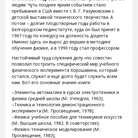
людям. Чуть позднее ярким событием стало
пребывание в США вместе с В. Г. Разумовским с
детской выставкой технического творчества. А
потом – долгие плодотворные годы работы в
Белгородском пединституте, куда он был принят в
1967 году по конкурсу на должность доцента.
Именно здесь он вырос до вершин в методике
обучения физике, а в 1990 году стал профессором.
Настойчивый труд служения делу «по совести»
позволил построить специфический мир учебного
физического эксперимента Хорошавина, который
остался, служит и ещё долго будет служить всем
нам. Вот его основные знания–книги:
–Элементы автоматики в курсах электротехники и
физики средней школы (М.: Учпедгиз, 1963);
–Техника и технология демонстрационного
эксперимента (М.: Просвещение, 1978);
–Физика: учебное пособие для техникумов искусств
(М.: Высшая школа, 1982. В соавторстве);
–Физико-техническое моделирование (М.:
Просвещение, 1983);