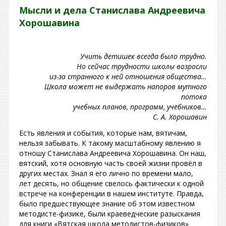
Мысли и дела Станислава Андреевича
Хорошавина
Учить детишек всегда было трудно.
Но сейчас трудности школы возросли
из-за странного к ней отношения общества…
Школа может не выдержать напоров мутного
потока
учебных планов, программ, учебников…
С. А. Хорошавин
Есть явления и события, которые нам, вятичам,
нельзя забывать. К такому масштабному явлению я
отношу Станислава Андреевича Хорошавина. Он наш,
вятский, хотя основную часть своей жизни провёл в
других местах. Знал я его лично по времени мало,
лет десять, но общение свелось фактически к одной
встрече на конференции в нашем институте. Правда,
было предшествующее знание об этом известном
методисте-физике, были краеведческие разыскания
для книги «Вятская школа методистов-физиков»