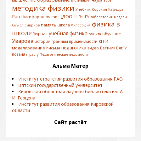
наука
Мотивация
эссе
методика физики
Учебник
Сорокин
Кафедра
Рао
ЦДООШ
Никифоров
очерк
ВятГУ
лаборатория
модели
физика в
память
школа
Смысл
смирнов
Философия
школе
учебная физика
Журнал
обучение
защита
Уварова
история
границы применимости
КГПИ
педагогика
моделирование
письма
видео
Вестник ВятГУ
поэзия
я расту
Педагогические ведомости
Альма Матер
Институт стратегии развития образования РАО
Вятский государственный университет
Кировская областная научная библиотека им. А.
И. Герцена
Институт развития образования Кировской
области
Сайт растёт