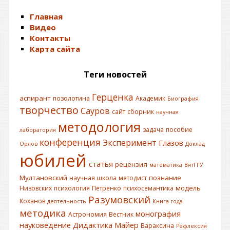
Главная
Видео
Контакты
Карта сайта
Теги новостей
Герценка
аспирант
позолотина
Академик
Биография
творчество
Сауров
сайт
сборник
научная
методология
задача
пособие
лаборатория
конференция
Эксперимент
Глазов
Орлов
Доклад
юбилей
статья
рецензия
математика
ВятГГУ
Мултановский
познание
научная школа
методист
модель
Низовских
психология
Петренко
психосемантика
Разумовский
Коханов
деятельность
Книга года
методика
монография
Астрономия
Вестник
науковедение
Дидактика
Майер
Вараксина
Рефлексия