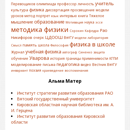
учитель
Перевощиков
олимпиада
профессор
личность
физика
культура
диссертация
просвещение
модели
уроков
метод
портрет
интервью
книга
Тяжелое
язык
образование
мышление
наука
Мотивация
эссе
методика физики
Рао
Сорокин
Кафедра
ЦДООШ
Никифоров
очерк
ВятГУ
модели
лаборатория
физика в школе
память
школа
Смысл
Философия
учебная физика
Журнал
автограф
Синенко
защита
Уварова
обучение
история
границы применимости
КГПИ
педагогика
моделирование
письма
видео
Вестник ВятГУ
поэзия
инвариант
краеведение
воспоминания
Альма Матер
Институт стратегии развития образования РАО
Вятский государственный университет
Кировская областная научная библиотека им. А.
И. Герцена
Институт развития образования Кировской
области