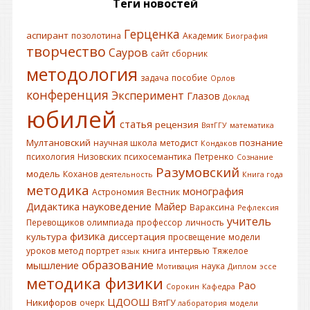
Теги новостей
Герценка
аспирант
позолотина
Академик
Биография
творчество
Сауров
сайт
сборник
методология
задача
пособие
Орлов
конференция
Эксперимент
Глазов
Доклад
юбилей
статья
рецензия
ВятГГУ
математика
Мултановский
познание
научная школа
методист
Кондаков
психология
Низовских
психосемантика
Петренко
Сознание
Разумовский
модель
Коханов
деятельность
Книга года
методика
монография
Астрономия
Вестник
Дидактика
науковедение
Майер
Вараксина
Рефлексия
учитель
Перевощиков
олимпиада
профессор
личность
физика
культура
диссертация
просвещение
модели
уроков
метод
портрет
книга
интервью
Тяжелое
язык
образование
мышление
наука
Мотивация
Диплом
эссе
методика физики
Рао
Сорокин
Кафедра
ЦДООШ
Никифоров
очерк
ВятГУ
лаборатория
модели