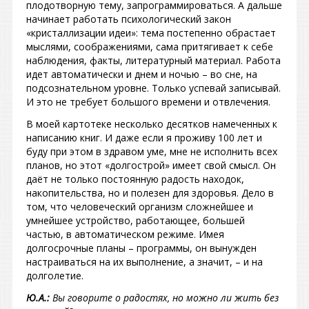
плодотворную тему, запрограммироваться. А дальше
начинает работать психологический закон
«кристаллизации идеи»: тема постепенно обрастает
мыслями, соображениями, сама притягивает к себе
наблюдения, факты, литературный материал. Работа
идет автоматически и днем и ночью – во сне, на
подсознательном уровне. Только успевай записывай.
И это не требует большого времени и отвлечения.
В моей картотеке несколько десятков намеченных к
написанию книг. И даже если я проживу 100 лет и
буду при этом в здравом уме, мне не исполнить всех
планов, но этот «долгострой» имеет свой смысл. Он
даёт не только постоянную радость находок,
накопительства, но и полезен для здоровья. Дело в
том, что человеческий организм сложнейшее и
умнейшее устройство, работающее, большей
частью, в автоматическом режиме. Имея
долгосрочные планы – программы, он вынужден
настраиваться на их выполнение, а значит, – и на
долголетие.
Ю.А.:
Вы говорите о радостях, но можно ли жить без