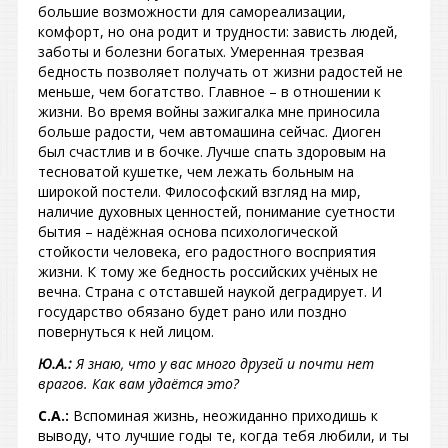
большие возможности для самореализации,
комфорт, но она родит и трудности: зависть людей,
заботы и болезни богатых. Умеренная трезвая
бедность позволяет получать от жизни радостей не
меньше, чем богатство. Главное – в отношении к
жизни. Во время войны зажигалка мне приносила
больше радости, чем автомашина сейчас. Диоген
был счастлив и в бочке. Лучше спать здоровым на
тесноватой кушетке, чем лежать больным на
широкой постели. Философский взгляд на мир,
наличие духовных ценностей, понимание суетности
бытия – надёжная основа психологической
стойкости человека, его радостного восприятия
жизни. К тому же бедность российских учёных не
вечна. Страна с отставшей наукой деградирует. И
государство обязано будет рано или поздно
повернуться к ней лицом.
Ю.А.:
Я знаю, что у вас много друзей и почти нет
врагов. Как вам удаётся это?
С.А.:
Вспоминая жизнь, неожиданно приходишь к
выводу, что лучшие годы те, когда тебя любили, и ты