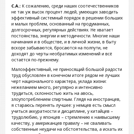
С.А.:
К сожалению, среди наших соотечественников
не так уж высок процент людей, умеющих заводить
эффективный системный порядок в решении больших
и малых проблем, основанный на продуманных,
долгосрочных, регулярных действиях. Не хватает
постоянства, энергии и методичности. Многие наши
начинания и в обществе, и в личной жизни, в быту
вскоре забываются, бросаются на полпути, не
доходят до черты необратимых изменений и всё
остаётся по-прежнему.
Малоэффективный, не приносящий большой радости
труд обусловлен в конечном итоге рядом не лучших
черт национального характера, уклада жизни:
нежеланием много, регулярно и интенсивно
трудиться, склонностью жить на авось,
злоупотреблением спиртным. Глядя на иностранцев,
я стараюсь перенять лучшее: у немцев есть смысл
учиться аккуратности и дисциплине, у китайцев –
трудолюбию, у японцев – стремлению к наивысшему
качеству, у американцев правилу – не сваливать
собственные неудачи на обстоятельства, а искать их