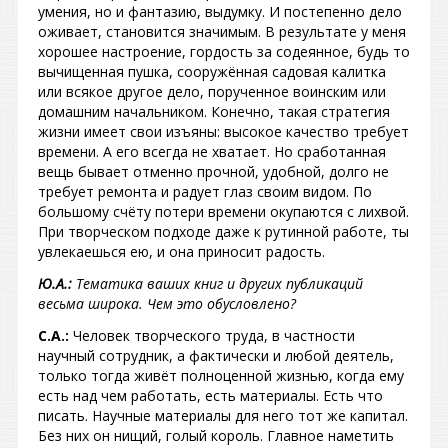
умения, но и фантазию, выдумку. И постепенно дело
оживает, становится значимым. В результате у меня
хорошее настроение, гордость за содеянное, будь то
вычищенная пушка, сооружённая садовая калитка
или всякое другое дело, порученное воинским или
домашним начальником. Конечно, такая стратегия
жизни имеет свои изъяны: высокое качество требует
времени. А его всегда не хватает. Но сработанная
вещь бывает отменно прочной, удобной, долго не
требует ремонта и радует глаз своим видом. По
большому счёту потери времени окупаются с лихвой.
При творческом подходе даже к рутинной работе, ты
увлекаешься ею, и она приносит радость.
Ю.А.:
Тематика ваших книг и других публикаций
весьма широка. Чем это обусловлено?
С.А.:
Человек творческого труда, в частности
научный сотрудник, а фактически и любой деятель,
только тогда живёт полноценной жизнью, когда ему
есть над чем работать, есть материалы. Есть что
писать. Научные материалы для него тот же капитал.
Без них он нищий, голый король. Главное наметить