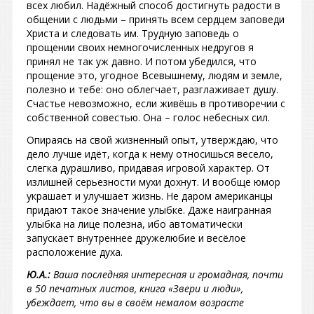
всех любил. Надёжный способ достигнуть радости в
общении с людьми – принять всем сердцем заповеди
Христа и следовать им. Трудную заповедь о
прощении своих немногочисленных недругов я
принял не так уж давно. И потом убедился, что
прощение это, угодное Всевышнему, людям и земле,
полезно и тебе: оно облегчает, разглаживает душу.
Счастье невозможно, если живёшь в противоречии с
собственной совестью. Она – голос небесных сил.
Опираясь на свой жизненный опыт, утверждаю, что
дело лучше идёт, когда к нему относишься весело,
слегка дурашливо, придавая игровой характер. От
излишней серьезности мухи дохнут. И вообще юмор
украшает и улучшает жизнь. Не даром американцы
придают такое значение улыбке. Даже наигранная
улыбка на лице полезна, ибо автоматически
запускает внутреннее дружелюбие и весёлое
расположение духа.
Ю.А.:
Ваша последняя интересная и громадная, почти
в 50 печатных листов, книга «Звери и люди»,
убеждает, что вы в своём немалом возрасте