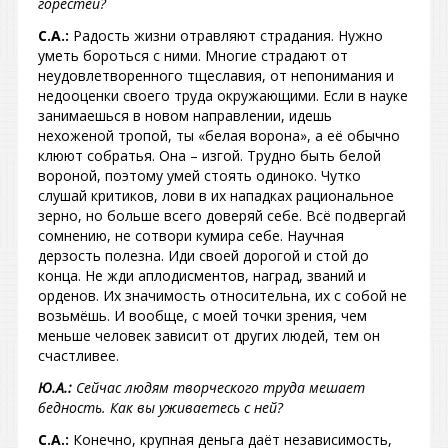
горестей?
С.А.:
Радость жизни отравляют страдания. Нужно
уметь бороться с ними. Многие страдают от
неудовлетворенного тщеславия, от непонимания и
недооценки своего труда окружающими. Если в науке
занимаешься в новом направлении, идешь
нехоженой тропой, ты «белая ворона», а её обычно
клюют собратья. Она – изгой. Трудно быть белой
вороной, поэтому умей стоять одиноко. Чутко
слушай критиков, лови в их нападках рациональное
зерно, но больше всего доверяй себе. Всё подвергай
сомнению, не сотвори кумира себе. Научная
дерзость полезна. Иди своей дорогой и стой до
конца. Не жди аплодисментов, наград, званий и
орденов. Их значимость относительна, их с собой не
возьмёшь. И вообще, с моей точки зрения, чем
меньше человек зависит от других людей, тем он
счастливее.
Ю.А.:
Сейчас людям творческого труда мешает
бедность. Как вы уживаетесь с ней?
С.А.:
Конечно, крупная деньга даёт независимость,