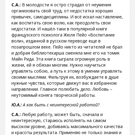
С.А.:
В молодости я остро страдал от неумения
организовать свой труд, от недостатка хороших
привычек, самодисциплины. И всё искал наставление,
как воспитать свою волю, как преодолеть свои
недостатки. И нашёл-таки в популярной книге
французского психолога Жюля Пейо «Воспитание
воли», изданной в русском переводе еще в
позапрошлом веке. Пейо никто из читателей не брал
и добрая библиотекарша сменяла мне его на томик
Майн Рида. Эта книга сыграла огромную роль в
жизни, ей я обязан многим. Нужно научиться
управлять собою, а путь к этому в умении управлять
своими мыслями. Фильтруя их, возбуждаете в душе
нужные чувства, которые движут вас в избранном
направлении. Главное полюбить дело. Любовь –
неутомимый коняга творческой работы.
Ю.А.:
А как быть с неинтересной работой?
С.А.:
Любую работу, может быть, сначала и
неинтересную, стараюсь исполнять на самом
высоком уровне, добиваясь максимального качества
и красоты результата. Применяю не только знания и