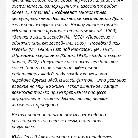
охотэтологии, автор крупных и известных работ,
более 350 статей. Ежедневная, многолетняя,
целеустремлённая деятельность выстраивала Дело,
его основы живут в книгах. Назову главные труды:
«Использование приманок на промысле» (М., 1966),
«Запахи в жизни зверей» (М., 1978), «Поведение и
обоняние хищных зверей» (М., 1989), «Повадки диких
зверей» (М., 1986), «Тигр под наркозом» (М., 1991),
«Приманки зверолова» (Киров, 1998), «Люди и звери»
(Киров, 2002). Получается раз в пять лет большая
книга. Что-то я не знаю так эффективно
работающих людей, ведь каждая книга – это
передача другим идей, мыслей, фактов... Это реальное
влияние на мир, на жизнь. Такая активная позиция
возможна только при непрерывном процессе
внутренней и внешней деятельности, чётких
жизненных принципов.
Не так давно, за чашкой чая мы неожиданно
разговорились на вечные темы, и вот что
получилось.
Ю.А.:
Сергей Александрович, вы прожили долгую