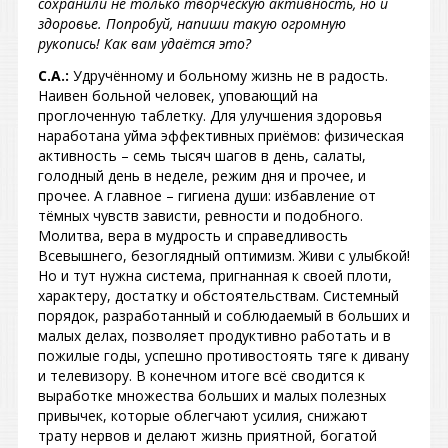
сохранили не только творческую активность, но и
здоровье. Попробуй, напиши такую огромную
рукопись! Как вам удаётся это?
С.А.:
Удручённому и больному жизнь не в радость.
Наивен больной человек, уповающий на
проглоченную таблетку. Для улучшения здоровья
наработана уйма эффективных приёмов: физическая
активность – семь тысяч шагов в день, салаты,
голодный день в неделе, режим дня и прочее, и
прочее. А главное – гигиена души: избавление от
тёмных чувств зависти, ревности и подобного.
Молитва, вера в мудрость и справедливость
Всевышнего, безоглядный оптимизм. Живи с улыбкой!
Но и тут нужна система, пригнанная к своей плоти,
характеру, достатку и обстоятельствам. Системный
порядок, разработанный и соблюдаемый в больших и
малых делах, позволяет продуктивно работать и в
пожилые годы, успешно противостоять тяге к дивану
и телевизору. В конечном итоге всё сводится к
выработке множества больших и малых полезных
привычек, которые облегчают усилия, снижают
трату нервов и делают жизнь приятной, богатой