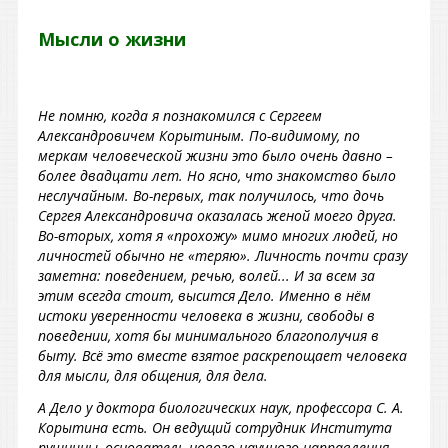
Мысли о жизни
Не помню, когда я познакомился с Сергеем
Александровичем Корытиным. По-видимому, по
меркам человеческой жизни это было очень давно –
более двадцати лет. Но ясно, что знакомство было
неслучайным. Во-первых, так получилось, что дочь
Сергея Александровича оказалась женой моего друга.
Во-вторых, хотя я «прохожу» мимо многих людей, но
личностей обычно не «теряю». Личность почти сразу
заметна: поведением, речью, волей... И за всем за
этим всегда стоит, высится Дело. Именно в нём
истоки уверенности человека в жизни, свободы в
поведении, хотя бы минимального благополучия в
быту. Всё это вместе взятое раскрепощает человека
для мысли, для общения, для дела.
А Дело у доктора биологических наук, профессора С. А.
Корытина есть. Он ведущий сотрудник Института
пушнины, основатель нового научного направления –