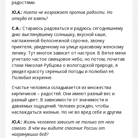
радостями.
Ю.А.:
Никто не возражает против радости. Но
откуда её взять?
С.А.:
Стараюсь радоваться и радуюсь сегодняшнему
дню: выглянувшему солнышку, вкусной каше,
наглаженной белоснежной сорочке, звонку
приятеля, увиденному на улице красивому женскому
личику. Тут многое зависит от настроя. В Вятке меня
угнетало частое свинцовое небо, но потом, почитав
стихи Николая Рубцова о вологодской природе, я
увидел красоту серенькой погоды и полюбил её.
Полюбил искренне.
Счастье человека складывается из множества
кирпичиков – радостей. Они имеют разный вес и
разный цвет. В зависимости от значимости и
даваемых ощущений. Человек рождён, чтобы
наслаждаться жизнью. Но не во вред себе и другим.
Ю.А.:
Жизнь человека зависит не только от него
самого. В чём вы видите спасение России от
нагрянувших бед?