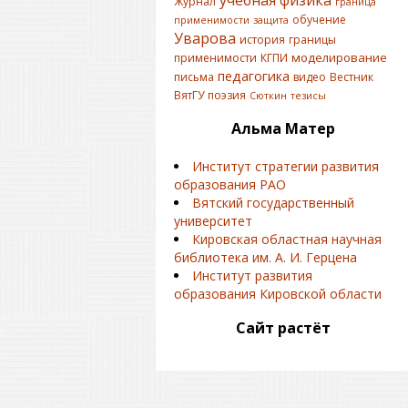
Журнал
граница
обучение
применимости
защита
Уварова
история
границы
моделирование
применимости
КГПИ
педагогика
письма
видео
Вестник
ВятГУ
поэзия
Сюткин
тезисы
Альма Матер
Институт стратегии развития
образования РАО
Вятский государственный
университет
Кировская областная научная
библиотека им. А. И. Герцена
Институт развития
образования Кировской области
Сайт растёт