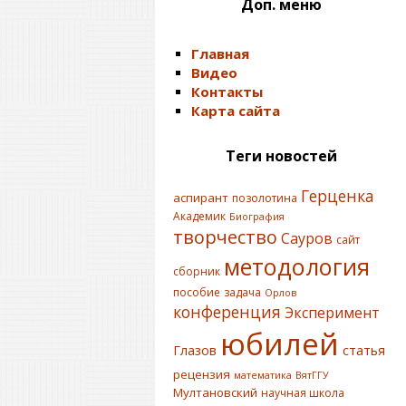
Доп. меню
Главная
Видео
Контакты
Карта сайта
Теги новостей
Герценка
аспирант
позолотина
Академик
Биография
творчество
Сауров
сайт
методология
сборник
пособие
задача
Орлов
конференция
Эксперимент
юбилей
Глазов
статья
рецензия
математика
ВятГГУ
Мултановский
научная школа