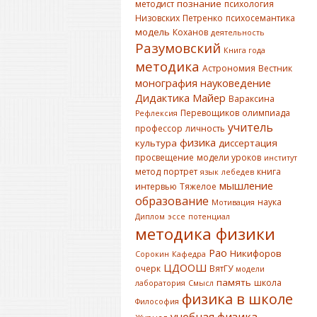
познание
методист
психология
Низовских
Петренко
психосемантика
модель
Коханов
деятельность
Разумовский
Книга года
методика
Астрономия
Вестник
монография
науковедение
Дидактика
Майер
Вараксина
Перевощиков
олимпиада
Рефлексия
учитель
профессор
личность
физика
культура
диссертация
просвещение
модели уроков
институт
метод
портрет
книга
язык
лебедев
мышление
интервью
Тяжелое
образование
наука
Мотивация
Диплом
эссе
потенциал
методика физики
Рао
Никифоров
Сорокин
Кафедра
ЦДООШ
очерк
ВятГУ
модели
память
школа
лаборатория
Смысл
физика в школе
Философия
учебная физика