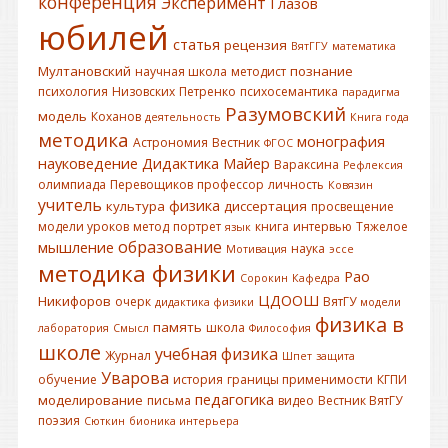
конференция
Эксперимент
Глазов
юбилей
статья
рецензия
ВятГГУ
математика
Мултановский
познание
научная школа
методист
психология
Низовских
Петренко
психосемантика
парадигма
Разумовский
модель
Коханов
деятельность
Книга года
методика
монография
Астрономия
Вестник
ФГОС
науковедение
Дидактика
Майер
Вараксина
Рефлексия
олимпиада
Перевощиков
профессор
личность
Ковязин
учитель
физика
культура
диссертация
просвещение
модели уроков
метод
портрет
книга
интервью
Тяжелое
язык
образование
мышление
наука
Мотивация
эссе
методика физики
Рао
Сорокин
Кафедра
ЦДООШ
Никифоров
очерк
ВятГУ
дидактика физики
модели
физика в
память
школа
лаборатория
Смысл
Философия
школе
учебная физика
Журнал
Шпет
защита
Уварова
обучение
история
границы применимости
КГПИ
педагогика
моделирование
письма
видео
Вестник ВятГУ
поэзия
Сюткин
бионика интерьера