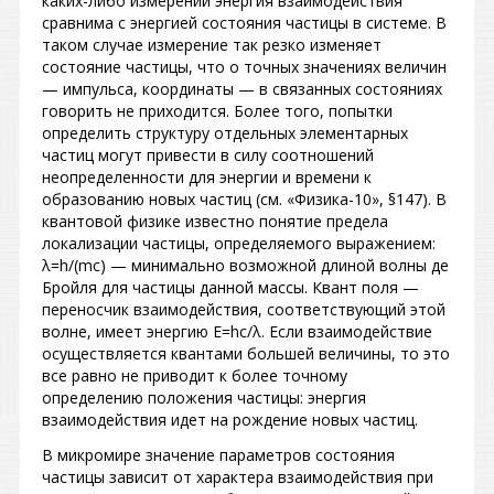
каких-либо измерений энергия взаимодействия
сравнима с энергией состояния частицы в системе. В
таком случае измерение так резко изменяет
состояние частицы, что о точных значениях величин
— импульса, координаты — в связанных состояниях
говорить не приходится. Более того, попытки
определить структуру отдельных элементарных
частиц могут привести в силу соотношений
неопределенности для энергии и времени к
образованию новых частиц (см. «Физика-10», §147). В
квантовой физике известно понятие предела
локализации частицы, определяемого выражением:
λ
=h/(
mc
) —
минимально возможной длиной волны де
Бройля для частицы данной массы. Квант поля —
переносчик взаимодействия, соответствующий этой
волне, имеет энергию
E
=h
c
/
λ
. Если взаимодействие
осуществляется квантами большей величины, то это
все равно не приводит к более точному
определению положения частицы: энергия
взаимодействия идет на рождение новых частиц.
В микромире значение параметров состояния
частицы зависит от характера взаимодействия при