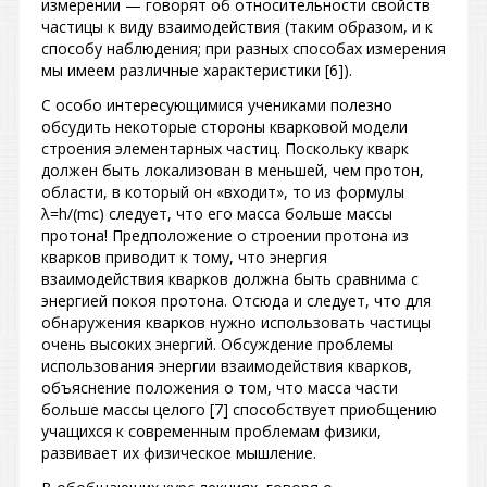
измерении — говорят об относительности свойств
частицы к виду взаимодействия (таким образом, и к
способу наблюдения; при разных способах измерения
мы имеем различные характеристики [6]).
С особо интересующимися учениками полезно
обсудить некоторые стороны кварковой модели
строения элементарных частиц. Поскольку кварк
должен быть локализован в меньшей, чем протон,
области, в который он «входит», то из формулы
λ
=h/(
mc
)
следует, что его масса больше массы
протона! Предположение о строении протона из
кварков приводит к тому, что энергия
взаимодействия кварков должна быть сравнима с
энергией покоя протона. Отсюда и следует, что для
обнаружения кварков нужно использовать частицы
очень высоких энергий. Обсуждение проблемы
использования энергии взаимодействия кварков,
объяснение положения о том, что масса части
больше массы целого [7] способствует приобщению
учащихся к современным проблемам физики,
развивает их физическое мышление.