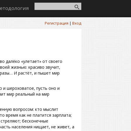
етодология
Регистрация
|
Вход
во далёко «улетает» от своего
воей жизнью: красиво звучит,
фразы… И растёт, и пышет мир
о и шероховатое, пусть оно и
нит мир реальный на мир
енную вопросом: кто мыслит
то время как не платится зарплата;
 стреляют; бесконечные
часть населения нищает, не живет, а