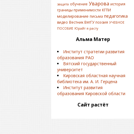
Уварова
обучение
история
защита
границы применимости
КГПИ
педагогика
моделирование
письма
видео
Вестник ВятГУ
поэзия
УЧЕБНОЕ
ПОСОБИЕ
Юрайт
я расту
Альма Матер
Институт стратегии развития
образования РАО
Вятский государственный
университет
Кировская областная научная
библиотека им. А. И. Герцена
Институт развития
образования Кировской области
Сайт растёт