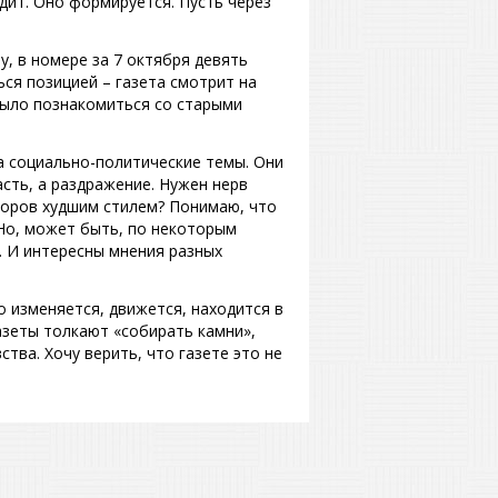
одит. Оно формируется. Пусть через
у, в номере за 7 октября девять
ся позицией – газета смотрит на
было познакомиться со старыми
а социально-политические темы. Они
сть, а раздражение. Нужен нерв
торов худшим стилем? Понимаю, что
Но, может быть, по некоторым
. И интересны мнения разных
о изменяется, движется, находится в
азеты толкают «собирать камни»,
тва. Хочу верить, что газете это не