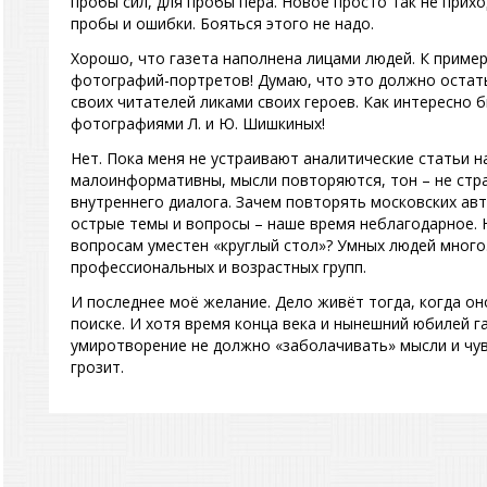
пробы сил, для пробы пера. Новое просто так не прих
пробы и ошибки. Бояться этого не надо.
Хорошо, что газета наполнена лицами людей. К пример
фотографий-портретов! Думаю, что это должно остать
своих читателей ликами своих героев. Как интересно 
фотографиями Л. и Ю. Шишкиных!
Нет. Пока меня не устраивают аналитические статьи н
малоинформативны, мысли повторяются, тон – не стра
внутреннего диалога. Зачем повторять московских ав
острые темы и вопросы – наше время неблагодарное. 
вопросам уместен «круглый стол»? Умных людей много
профессиональных и возрастных групп.
И последнее моё желание. Дело живёт тогда, когда он
поиске. И хотя время конца века и нынешний юбилей г
умиротворение не должно «заболачивать» мысли и чувс
грозит.