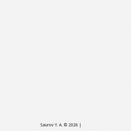
Saurov Y. A. © 2026
|