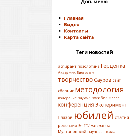
Доп. меню
Главная
Видео
Контакты
Карта сайта
Теги новостей
Герценка
аспирант
позолотина
Академик
Биография
творчество
Сауров
сайт
методология
сборник
задача
пособие
измерение
Орлов
конференция
Эксперимент
юбилей
Глазов
статья
рецензия
ВятГГУ
математика
Мултановский
научная школа