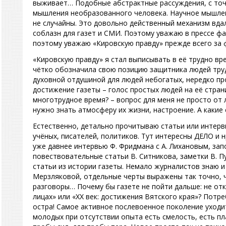
выживает… Подобные абстрактные рассуждения, с точ
мышления необразованного человека. Научное мышлен
не случайны. Это довольно действенный механизм вда
соблазн для газет и СМИ. Поэтому уважаю в прессе фа
поэтому уважаю «Кировскую правду» прежде всего за 
«Кировскую правду» я стал выписывать в её трудно вре
чётко обозначила свою позицию защитника людей труд
духовной отдушиной для людей небогатых, нередко пр
достижение газеты – голос простых людей на её страни
многотрудное время? – вопрос для меня не просто от л
нужно знать атмосферу их жизни, настроение. А какие
Естественно, детально прочитываю статьи или интерв
учёных, писателей, политиков. Тут интересны ДЕЛО и 
уже давнее интервью Ф. Фридмана с А. Лихановым, за
повествовательные статьи В. Ситникова, заметки В. П
статьи из истории газеты. Немало журналистов знаю и 
Мерзляковой, отдельные черты выражены так точно, ч
разговоры… Почему бы газете не пойти дальше: не отк
лицах» или «XX век: достижения Вятского края»? Потре
остра! Самое активное послевоенное поколение уходит.
молодых при отсутствии опыта есть смелость, есть пл