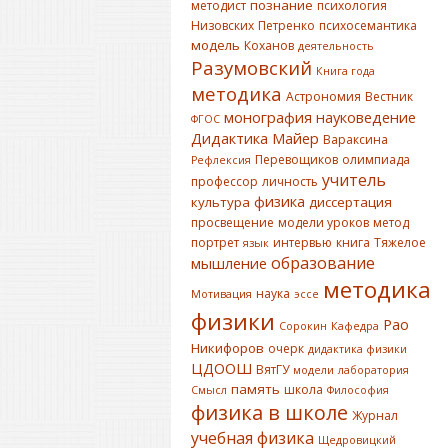
познание
методист
психология
Низовских
Петренко
психосемантика
модель
Коханов
деятельность
Разумовский
Книга года
методика
Астрономия
Вестник
монография
науковедение
ФГОС
Дидактика
Майер
Вараксина
Перевощиков
олимпиада
Рефлексия
учитель
профессор
личность
физика
культура
диссертация
просвещение
модели уроков
метод
портрет
интервью
книга
Тяжелое
язык
образование
мышление
методика
наука
Мотивация
эссе
физики
Рао
Сорокин
Кафедра
Никифоров
очерк
дидактика физики
ЦДООШ
ВятГУ
модели
лаборатория
память
школа
Смысл
Философия
физика в школе
Журнал
учебная физика
Щедровицкий