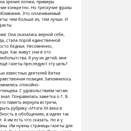
ки зрения логики, примеры
ие конкретно. Но трескучие фразы
лбливания. Это оплачиваемый
кты: чем больше их, тем лучше. И
факты.
мя. Она оказалась верной себе,
а, стала порой единственной
осто бедных. Несомненно,
цах. Как живут они в это
юбопытства. Я учу их детей, мне
 ещё газеты преследуют эту цель?
ью известных деятелей Вятки:
нравственная позиция. Запомнилось
помнились спокойно-
утинцева. С удовольствием читаю
знал. Понравилась заметка о Г. В.
то память вернула встречи,
рыть рубрику «Итоги XX века в
бность в обобщениях, в идеях так
 А им есть что сказать. Но и у
аны. Им нужны страницы газеты для