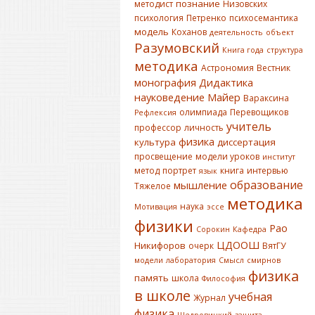
познание
методист
Низовских
психология
Петренко
психосемантика
модель
Коханов
деятельность
объект
Разумовский
Книга года
структура
методика
Астрономия
Вестник
монография
Дидактика
науковедение
Майер
Вараксина
олимпиада
Перевощиков
Рефлексия
учитель
профессор
личность
физика
культура
диссертация
просвещение
модели уроков
институт
метод
портрет
книга
интервью
язык
образование
мышление
Тяжелое
методика
наука
Мотивация
эссе
физики
Рао
Сорокин
Кафедра
ЦДООШ
Никифоров
очерк
ВятГУ
модели
лаборатория
Смысл
смирнов
физика
память
школа
Философия
в школе
учебная
Журнал
физика
Щедровицкий
защита