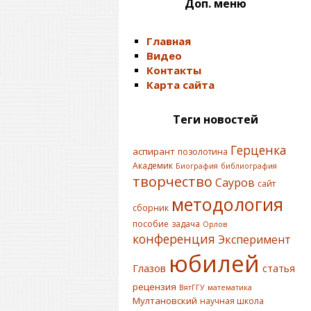
Доп. меню
Главная
Видео
Контакты
Карта сайта
Теги новостей
Герценка
аспирант
позолотина
Академик
Биография
библиография
творчество
Сауров
сайт
методология
сборник
пособие
задача
Орлов
конференция
Эксперимент
юбилей
Глазов
статья
рецензия
ВятГГУ
математика
Мултановский
научная школа