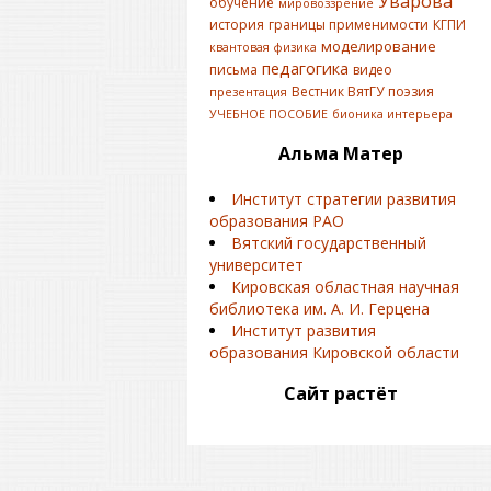
Уварова
обучение
мировоззрение
история
границы применимости
КГПИ
моделирование
квантовая физика
педагогика
письма
видео
Вестник ВятГУ
поэзия
презентация
УЧЕБНОЕ ПОСОБИЕ
бионика интерьера
Альма Матер
Институт стратегии развития
образования РАО
Вятский государственный
университет
Кировская областная научная
библиотека им. А. И. Герцена
Институт развития
образования Кировской области
Сайт растёт