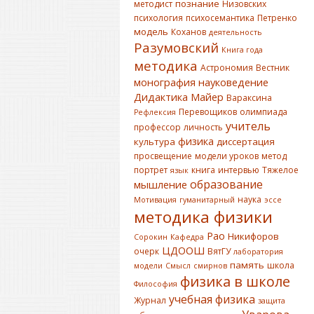
познание
методист
Низовских
психология
психосемантика
Петренко
модель
Коханов
деятельность
Разумовский
Книга года
методика
Астрономия
Вестник
монография
науковедение
Дидактика
Майер
Вараксина
Перевощиков
олимпиада
Рефлексия
учитель
профессор
личность
физика
культура
диссертация
просвещение
модели уроков
метод
портрет
книга
интервью
Тяжелое
язык
образование
мышление
наука
Мотивация
гуманитарный
эссе
методика физики
Рао
Никифоров
Сорокин
Кафедра
ЦДООШ
очерк
ВятГУ
лаборатория
память
школа
модели
Смысл
смирнов
физика в школе
Философия
учебная физика
Журнал
защита