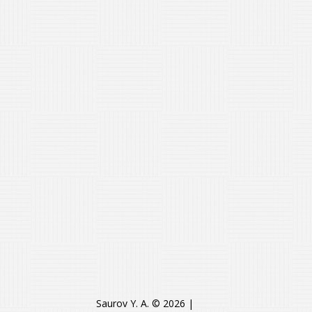
Saurov Y. A. © 2026
|