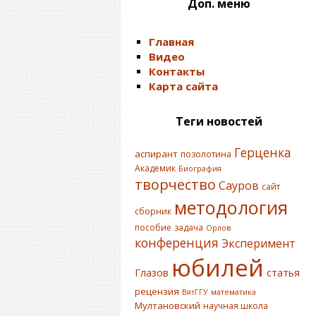
Доп. меню
Главная
Видео
Контакты
Карта сайта
Теги новостей
Герценка
аспирант
позолотина
Академик
Биография
творчество
Сауров
сайт
методология
сборник
пособие
задача
Орлов
конференция
Эксперимент
юбилей
Глазов
статья
рецензия
ВятГГУ
математика
Мултановский
научная школа