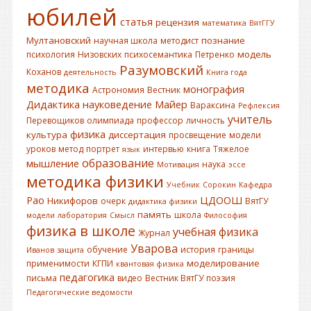
юбилей
статья
рецензия
математика
ВятГГУ
Мултановский
познание
научная школа
методист
модель
психология
Низовских
психосемантика
Петренко
Разумовский
Коханов
деятельность
Книга года
методика
монография
Астрономия
Вестник
Дидактика
науковедение
Майер
Вараксина
Рефлексия
учитель
Перевощиков
олимпиада
профессор
личность
физика
культура
диссертация
просвещение
модели
уроков
метод
портрет
интервью
книга
Тяжелое
язык
образование
мышление
наука
Мотивация
эссе
методика физики
Учебник
Сорокин
Кафедра
Рао
ЦДООШ
Никифоров
очерк
ВятГУ
дидактика физики
память
школа
модели
лаборатория
Смысл
Философия
физика в школе
учебная физика
Журнал
Уварова
обучение
история
границы
Иванов
защита
моделирование
применимости
КГПИ
квантовая физика
педагогика
письма
видео
Вестник ВятГУ
поэзия
Педагогические ведомости