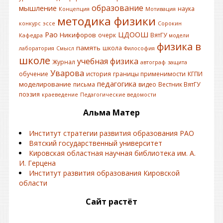
образование
мышление
наука
Концепция
Мотивация
методика физики
конкурс
эссе
Сорокин
Рао
ЦДООШ
Никифоров
очерк
ВятГУ
Кафедра
модели
физика в
память
школа
лаборатория
Смысл
Философия
школе
учебная физика
Журнал
автограф
защита
Уварова
обучение
история
границы применимости
КГПИ
педагогика
моделирование
письма
видео
Вестник ВятГУ
поэзия
краеведение
Педагогические ведомости
Альма Матер
Институт стратегии развития образования РАО
Вятский государственный университет
Кировская областная научная библиотека им. А.
И. Герцена
Институт развития образования Кировской
области
Сайт растёт