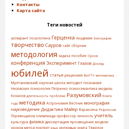
Контакты
Карта сайта
Теги новостей
Герценка
аспирант
позолотина
Академик
Биография
творчество
Сауров
сайт
сборник
методология
задача
пособие
Орлов
конференция
Эксперимент
Глазов
Доклад
юбилей
статья
рецензия
ВятГГУ
математика
Мултановский
познание
научная школа
методист
модель
Низовских
психология
Петренко
психосемантика
Разумовский
Коханов
деятельность
проблема
Книга
методика
монография
Астрономия
Вестник
года
науковедение
Дидактика
Майер
Вараксина
Рефлексия
учитель
Перевощиков
олимпиада
профессор
личность
физика
культура
диссертация
просвещение
модели
уроков
метод
портрет
интервью
книга
Тяжелое
язык