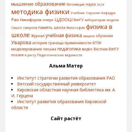
образование
мышление
наука
Мотивация
эссе
методика физики
Учебник
Сорокин
Кафедра
Рао
ЦДООШ
Никифоров
очерк
ВятГУ
лаборатория
модели
физика в
память
школа
Смысл
смирнов
Философия
школе
учебная физика
Журнал
обучение
защита
Уварова
история
границы применимости
КГПИ
педагогика
моделирование
письма
видео
Вестник ВятГУ
поэзия
я расту
Педагогические ведомости
Альма Матер
Институт стратегии развития образования РАО
Вятский государственный университет
Кировская областная научная библиотека им. А.
И. Герцена
Институт развития образования Кировской
области
Сайт растёт