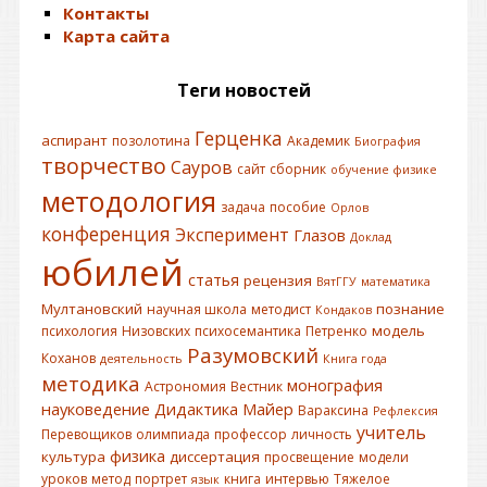
Контакты
Карта сайта
Теги новостей
Герценка
аспирант
позолотина
Академик
Биография
творчество
Сауров
сайт
сборник
обучение физике
методология
задача
пособие
Орлов
конференция
Эксперимент
Глазов
Доклад
юбилей
статья
рецензия
ВятГГУ
математика
Мултановский
познание
научная школа
методист
Кондаков
модель
психология
Низовских
психосемантика
Петренко
Разумовский
Коханов
деятельность
Книга года
методика
монография
Астрономия
Вестник
науковедение
Дидактика
Майер
Вараксина
Рефлексия
учитель
Перевощиков
олимпиада
профессор
личность
физика
культура
диссертация
просвещение
модели
уроков
метод
портрет
книга
интервью
Тяжелое
язык